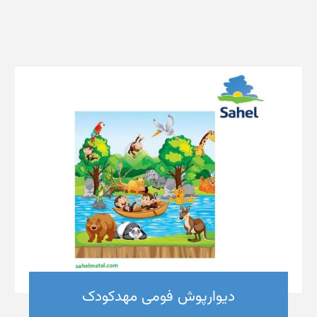
دیوارپوش فومی مهدکودک