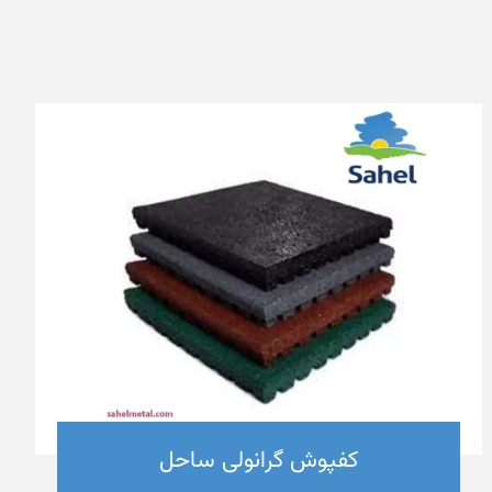
کفپوش گرانولی ساحل