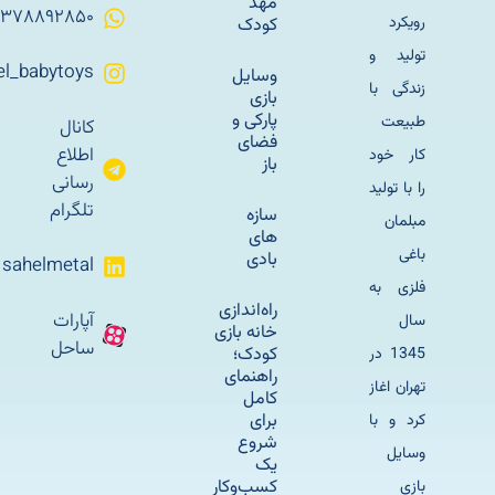
مهد
۰۹۳۷۸۸۹۲۸۵۰
رویکرد
کودک
تولید و
Sahel_babytoys
وسایل
زندگی با
بازی
پارکی و
طبیعت
کانال
فضای
اطلاع
کار خود
باز
رسانی
را با تولید
تلگرام
سازه
مبلمان
های
باغی
بادی
sahelmetal
فلزی به
راه‌اندازی
آپارات
سال
خانه بازی
ساحل
کودک؛
1345 در
راهنمای
تهران اغاز
کامل
برای
کرد و با
شروع
وسایل
یک
کسب‌وکار
بازی