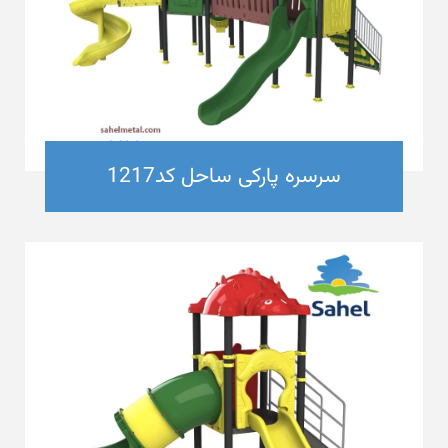
سرسره پارکی ساحل کد1217