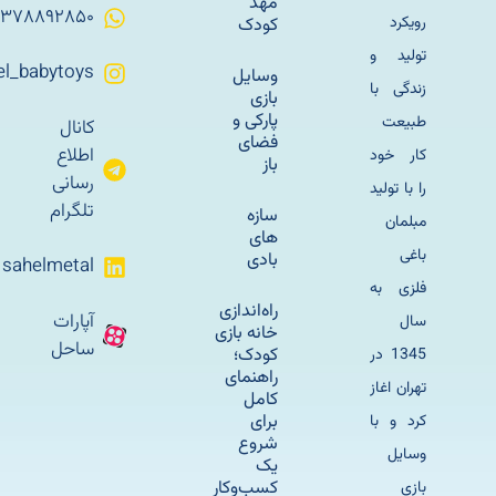
مهد
۰۹۳۷۸۸۹۲۸۵۰
رویکرد
کودک
تولید و
Sahel_babytoys
وسایل
زندگی با
بازی
پارکی و
طبیعت
کانال
فضای
اطلاع
کار خود
باز
رسانی
را با تولید
تلگرام
سازه
مبلمان
های
باغی
بادی
sahelmetal
فلزی به
راه‌اندازی
آپارات
سال
خانه بازی
ساحل
کودک؛
1345 در
راهنمای
تهران اغاز
کامل
برای
کرد و با
شروع
وسایل
یک
کسب‌وکار
بازی