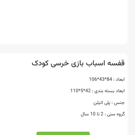
سه اسباب بازی خرسی کودک
84*43*106
 بسته بندی : 42*5*110
 : پلی اتیلن
نی : 2 تا 10 سال