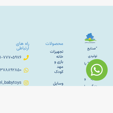
محصولات
راه های
ارتباطی
“صنایع
تجهیزات
تولیدی
خانه
۰۲۱-۷۷۷۰۵۹۷۶
بازی و
ساحل” با
مهد
۰۹۳۷۸۸۹۲۸۵۰
رویکرد
کودک
تولید و
Sahel_babytoys
وسایل
زندگی با
بازی
پارکی و
طبیعت
کانال
فضای
اطلاع
کار خود
باز
رسانی
را با تولید