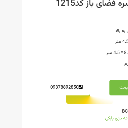
فضای باز کد1215
یمت
09378892850
BC
 بازی پارکی