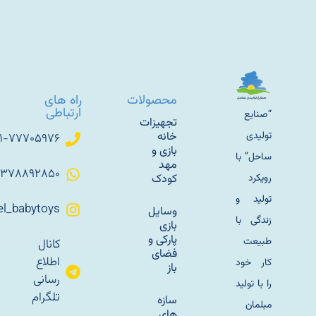
محصولات
راه های
ارتباطی
“صنایع
تجهیزات
تولیدی
خانه
۰۲۱-۷۷۷۰۵۹۷۶
بازی و
ساحل” با
مهد
۰۹۳۷۸۸۹۲۸۵۰
رویکرد
کودک
تولید و
Sahel_babytoys
وسایل
زندگی با
بازی
پارکی و
طبیعت
کانال
فضای
اطلاع
کار خود
باز
رسانی
را با تولید
تلگرام
سازه
مبلمان
های