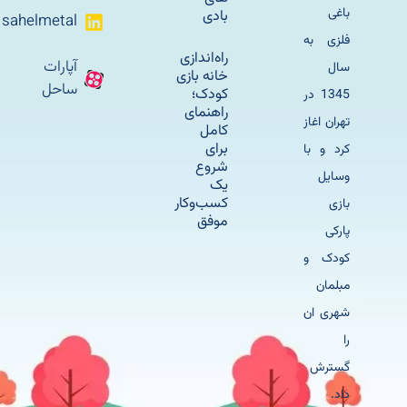
باغی
بادی
sahelmetal
فلزی به
راه‌اندازی
آپارات
سال
خانه بازی
ساحل
کودک؛
1345 در
راهنمای
تهران اغاز
کامل
برای
کرد و با
شروع
وسایل
یک
کسب‌وکار
بازی
موفق
پارکی
کودک و
مبلمان
شهری ان
را
گسترش
داد.