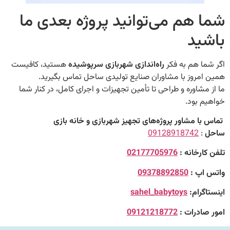
هم می‌توانید پروژه بعدی ما
ید
 هم به فکر
راه‌اندازی شهربازی سرپوشیده
هستید، کافیست
روز با مشاوران صنایع تولیدی ساحل تماس بگیرید.
شاوره و طراحی تا تأمین تجهیزات و اجرای کامل، در کنار شما
 بود.
 مشاور پروژه‌های تجهیز شهربازی و خانه بازی
09128918742
رخانه :
02177705976
پ :
09378892850
رام:
sahel_babytoys
ادرات :
09121218772