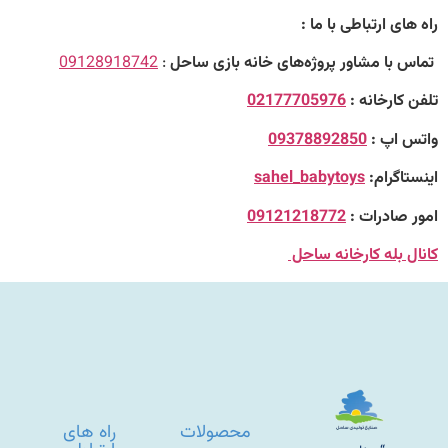
ارتباطی با ما :
ا مشاور پروژه‌های خانه بازی ساحل
:
09128918742
رخانه :
02177705976
پ :
09378892850
رام:
sahel_babytoys
ادرات :
09121218772
له کارخانه ساحل
محصولات
راه های