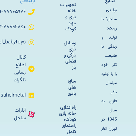
ارتباطی
“صنایع
تجهیزات
تولیدی
خانه
۰۲۱-۷۷۷۰۵۹۷۶
بازی و
ساحل” با
مهد
۰۹۳۷۸۸۹۲۸۵۰
رویکرد
کودک
تولید و
Sahel_babytoys
وسایل
زندگی با
بازی
پارکی و
طبیعت
کانال
فضای
اطلاع
کار خود
باز
رسانی
را با تولید
تلگرام
سازه
مبلمان
های
باغی
بادی
sahelmetal
فلزی به
راه‌اندازی
آپارات
سال
خانه بازی
ساحل
کودک؛
1345 در
راهنمای
تهران اغاز
کامل