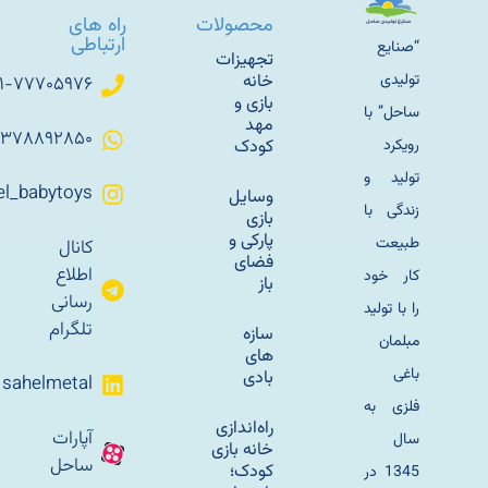
محصولات
راه های
ارتباطی
“صنایع
تجهیزات
تولیدی
خانه
۰۲۱-۷۷۷۰۵۹۷۶
بازی و
ساحل” با
مهد
۰۹۳۷۸۸۹۲۸۵۰
رویکرد
کودک
تولید و
Sahel_babytoys
وسایل
زندگی با
بازی
پارکی و
طبیعت
کانال
فضای
اطلاع
کار خود
باز
رسانی
را با تولید
تلگرام
سازه
مبلمان
های
باغی
بادی
sahelmetal
فلزی به
راه‌اندازی
آپارات
سال
خانه بازی
ساحل
کودک؛
1345 در