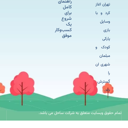
راهنمای
تهران اغاز
کامل
برای
کرد و با
شروع
وسایل
یک
کسب‌وکار
بازی
موفق
پارکی
کودک و
مبلمان
شهری ان
را
گسترش
داد.
حقوق وبسایت متعلق به شرکت ساحل می باشد.