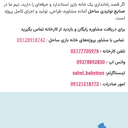
راه‌اندازی یک خانه بازی استاندارد و حرفه‌ای را دارید، تیم ما در
تولیدی ساحل
آماده مشاوره، طراحی، تولید و اجرای کامل پروژه
یافت مشاوره رایگان و بازدید از کارخانه تماس بگیرید
ا مشاور پروژه‌های خانه بازی ساحل
:
09128918742
رخانه :
02177705976
پ :
09378892850
رام:
sahel_babytoys
ادرات :
09121218772