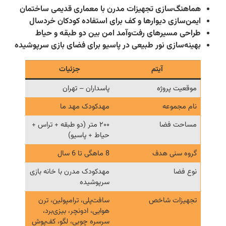
ماهنگ‌سازی تجهیزات مدرن با معماری قدیمی ساختمان
یمن‌سازی دیوارها و کف برای استفاده کودکان خردسال
راحی مسیرهای رفت‌و‌آمد امن بین دو طبقه و حیاط
هینه‌سازی نور طبیعی در پاسیو برای فضای بازی سرپوشیده
آیتم
جزئیات
موقعیت پروژه
پاسداران – تهران
نام مجموعه
مهدکودک مهد ما
مساحت فضا
۲۰۰ متر (دو طبقه + تراس +
حیاط + پاسیو)
گروه سنی هدف
8 ماهگی تا 6 سال
نوع فضا
مهدکودک مدرن با خانه بازی
سرپوشیده
تجهیزات شاخص
سافت‌پلی، ترامپولین، ترن
هوایی، ادونچر، بیزی‌برد،
سرسره چوبی، لگو، کف‌پوش