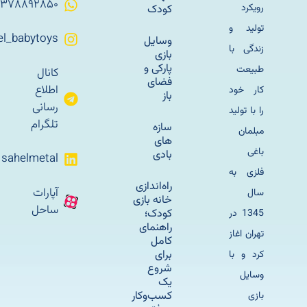
۰۹۳۷۸۸۹۲۸۵۰
رویکرد
کودک
تولید و
Sahel_babytoys
وسایل
زندگی با
بازی
پارکی و
طبیعت
کانال
فضای
اطلاع
کار خود
باز
رسانی
را با تولید
تلگرام
سازه
مبلمان
های
باغی
بادی
sahelmetal
فلزی به
راه‌اندازی
آپارات
سال
خانه بازی
ساحل
کودک؛
1345 در
راهنمای
تهران اغاز
کامل
برای
کرد و با
شروع
وسایل
یک
کسب‌وکار
بازی