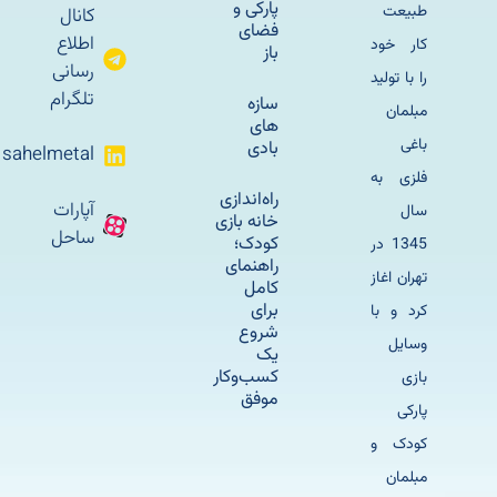
پارکی و
طبیعت
کانال
فضای
اطلاع
کار خود
باز
رسانی
را با تولید
تلگرام
سازه
مبلمان
های
باغی
بادی
sahelmetal
فلزی به
راه‌اندازی
آپارات
سال
خانه بازی
ساحل
کودک؛
1345 در
راهنمای
تهران اغاز
کامل
برای
کرد و با
شروع
وسایل
یک
کسب‌وکار
بازی
موفق
پارکی
کودک و
مبلمان