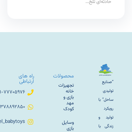
حادثه‌ای تلخ...
محصولات
راه های
ارتباطی
“صنایع
تجهیزات
تولیدی
خانه
۰۲۱-۷۷۷۰۵۹۷۶
بازی و
ساحل” با
مهد
۰۹۳۷۸۸۹۲۸۵۰
رویکرد
کودک
تولید و
Sahel_babytoys
وسایل
زندگی با
بازی