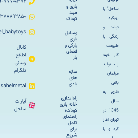
خانه
۰۲۱-۷۷۷۰۵۹۷۶
بازی و
ساحل” با
مهد
۰۹۳۷۸۸۹۲۸۵۰
رویکرد
کودک
تولید و
Sahel_babytoys
وسایل
زندگی با
بازی
پارکی و
طبیعت
کانال
فضای
اطلاع
کار خود
باز
رسانی
را با تولید
تلگرام
سازه
مبلمان
های
باغی
بادی
sahelmetal
فلزی به
راه‌اندازی
آپارات
سال
خانه بازی
ساحل
کودک؛
1345 در
راهنمای
تهران اغاز
کامل
برای
کرد و با
شروع