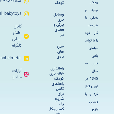
۰۹۳۷۸۸۹۲۸۵۰
رویکرد
کودک
تولید و
Sahel_babytoys
وسایل
زندگی با
بازی
پارکی و
طبیعت
کانال
فضای
اطلاع
کار خود
باز
رسانی
را با تولید
تلگرام
سازه
مبلمان
های
باغی
بادی
sahelmetal
فلزی به
راه‌اندازی
آپارات
سال
خانه بازی
ساحل
کودک؛
1345 در
راهنمای
تهران اغاز
کامل
برای
کرد و با
شروع
وسایل
یک
کسب‌وکار
بازی