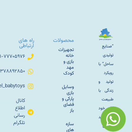
محصولات
راه های
ارتباطی
“صنایع
تجهیزات
تولیدی
خانه
۰۲۱-۷۷۷۰۵۹۷۶
بازی و
ساحل” با
مهد
۰۹۳۷۸۸۹۲۸۵۰
رویکرد
کودک
تولید و
Sahel_babytoys
وسایل
زندگی با
بازی
پارکی و
طبیعت
کانال
فضای
اطلاع
کار خود
باز
رسانی
را با تولید
تلگرام
سازه
مبلمان
های