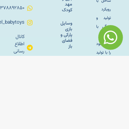
ساحل” با
مهد
۰۹۳۷۸۸۹۲۸۵۰
رویکرد
کودک
تولید و
Sahel_babytoys
وسایل
زندگی با
بازی
پارکی و
طبیعت
کانال
فضای
اطلاع
کار خود
باز
رسانی
را با تولید
تلگرام
سازه
مبلمان
های
باغی
بادی
sahelmetal
فلزی به
راه‌اندازی
آپارات
سال
خانه بازی
ساحل
کودک؛
1345 در
راهنمای
تهران اغاز
کامل
برای
کرد و با
شروع
وسایل
یک