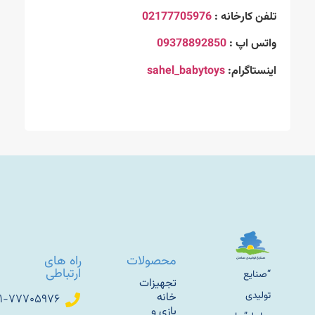
تلفن کارخانه :
02177705976
واتس اپ :
09378892850
اینستاگرام:
sahel_babytoys
محصولات
راه های
ارتباطی
“صنایع
تجهیزات
تولیدی
خانه
۰۲۱-۷۷۷۰۵۹۷۶
بازی و