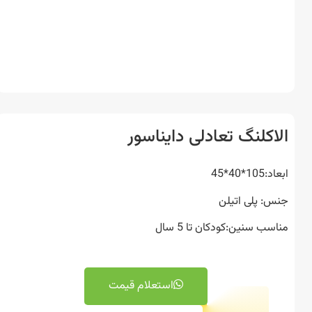
اکلنگ تعادلی دایناسور
*40*45
: پلی اتیلن
ب سنین:کودکان تا 5 سال
استعلام قیمت