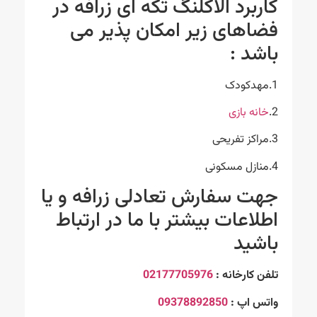
کاربرد الاکلنگ تکه ای زرافه در
فضاهای زیر امکان پذیر می
باشد :
1.مهدکودک
2.
خانه بازی
3.مراکز تفریحی
4.منازل مسکونی
جهت سفارش تعادلی زرافه و یا
اطلاعات بیشتر با ما در ارتباط
باشید
تلفن کارخانه :
02177705976
واتس اپ :
09378892850