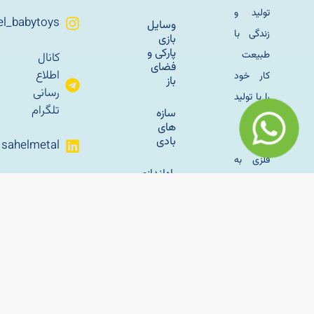
تولید و
Sahel_babytoys
وسایل
زندگی با
بازی
پارکی و
طبیعت
کانال
فضای
اطلاع
کار خود
باز
رسانی
را با تولید
تلگرام
سازه
مبلمان
های
باغی
بادی
sahelmetal
فلزی به
راه‌اندازی
آپارات
سال
خانه بازی
ساحل
کودک؛
1345 در
راهنمای
تهران اغاز
کامل
برای
کرد و با
شروع
وسایل
یک
کسب‌وکار
بازی
موفق
پارکی