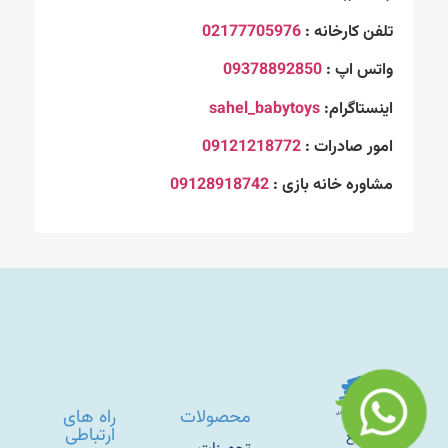
تلفن کارخانه :
02177705976
واتس اپ :
09378892850
اینستاگرام:
sahel_babytoys
امور صادرات :
09121218772
مشاوره خانه بازی :
09128918742
محصولات
راه های
ارتباطی
“صنایع