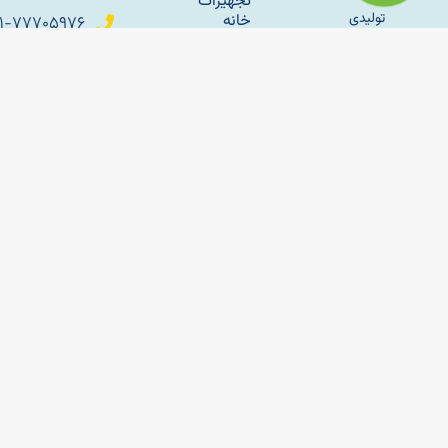
تجهیزات
تولیدی
خانه
۰۲۱-۷۷۷۰۵۹۷۶
بازی و
ساحل” با
مهد
۰۹۳۷۸۸۹۲۸۵۰
رویکرد
کودک
تولید و
Sahel_babytoys
وسایل
زندگی با
بازی
پارکی و
طبیعت
کانال
فضای
اطلاع
کار خود
باز
رسانی
را با تولید
تلگرام
سازه
مبلمان
های
باغی
بادی
sahelmetal
فلزی به
راه‌اندازی
آپارات
سال
خانه بازی
ساحل
کودک؛
1345 در
راهنمای
تهران اغاز
کامل
برای
کرد و با