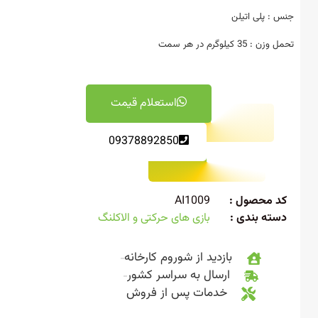
: پلی اتیلن
: 35 کیلوگرم در هر سمت
استعلام قیمت
09378892850
 محصول :
AI1009
ته بندی :
بازی های حرکتی و الاکلنگ
بازدید از شوروم کارخانه
ارسال به سراسر کشور
خدمات پس از فروش