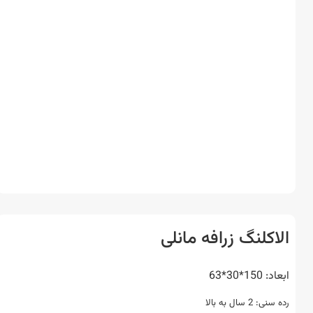
اکلنگ زرافه مانلی
15*30*63
 2 سال به بالا