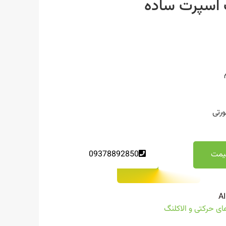
اسپرت ساده
ورتی
یمت
09378892850
A
ای حرکتی و الاکلنگ