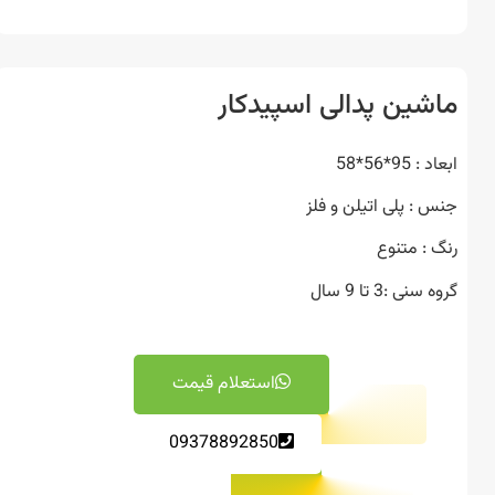
شین پدالی اسپیدکار
95*56*58
 : پلی اتیلن و فلز
 : متنوع
نی :3 تا 9 سال
استعلام قیمت
09378892850