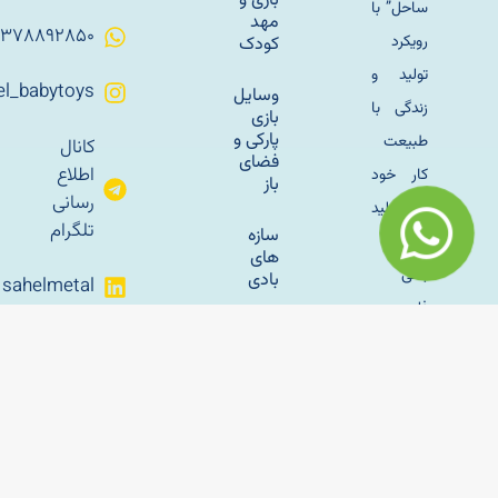
بازی و
ساحل” با
مهد
۰۹۳۷۸۸۹۲۸۵۰
رویکرد
کودک
تولید و
Sahel_babytoys
وسایل
زندگی با
بازی
پارکی و
طبیعت
کانال
فضای
اطلاع
کار خود
باز
رسانی
را با تولید
تلگرام
سازه
مبلمان
های
باغی
بادی
sahelmetal
فلزی به
راه‌اندازی
آپارات
سال
خانه بازی
ساحل
کودک؛
1345 در
راهنمای
تهران اغاز
کامل
برای
کرد و با
شروع
وسایل
یک