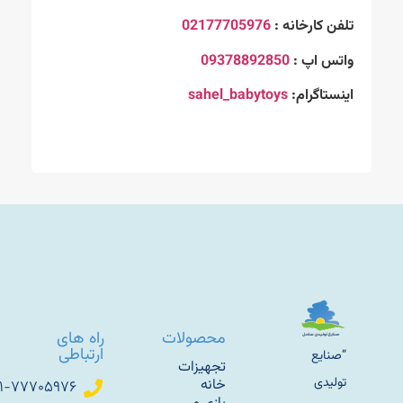
تلفن کارخانه :
02177705976
واتس اپ :
09378892850
اینستاگرام:
sahel_babytoys
محصولات
راه های
ارتباطی
“صنایع
تجهیزات
تولیدی
خانه
۰۲۱-۷۷۷۰۵۹۷۶