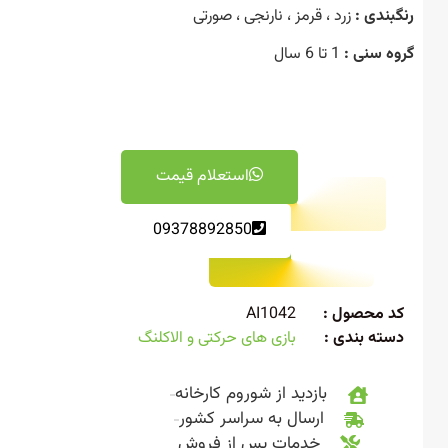
بندی :
زرد ، قرمز ، نارنجی ، صورتی
ه سنی :
1 تا 6 سال
استعلام قیمت
09378892850
 محصول :
AI1042
ته بندی :
بازی های حرکتی و الاکلنگ
بازدید از شوروم کارخانه
ارسال به سراسر کشور
خدمات پس از فروش