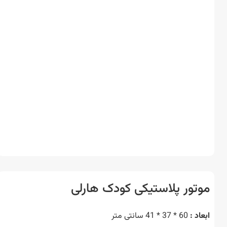
تور پلاستیکی کودک هارلی
د :
60 * 37 * 41 سانتی متر