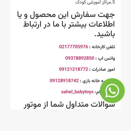
5.مراکز آموزشی کودک
جهت سفارش این محصول و یا
اطلاعات بیشتر با ما در ارتباط
باشید.
تلفن کارخانه :
02177705976
واتس اپ :
09378892850
امور صادرات :
09121218772
مشاوره خانه بازی :
09128918742
اینستاگرام:
sahel_babytoys
سوالات متداول شما از موتور
هارلی
1. موتور پلاستیکی کودک هارلی برای چه سنی مناسب