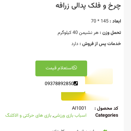
خ و فلک پدالی زرافه
د :
145 * 70
ل وزن :
هر نشیمن 40 کیلوگرم
ات پس از فروش :
دارد
استعلام قیمت
09378892850
 محصول :
AI1001
Categori
اسباب بازی ورزشی
,
بازی های حرکتی و الاکلنگ