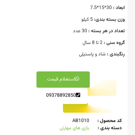
د :
30*15*7.5
 بسته بندی:
5 کیلو
اد در هر بسته :
30 عدد
ه سنی :
2 تا 8 سال
بندی :
شاد و پاستیلی
استعلام قیمت
09378892850
 محصول :
AB1010
ته بندی :
بازی های مهارتی