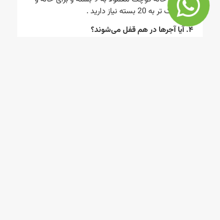
کلبه بزرگ تر به 20 بسته نیاز دارید .
۴. آیا آجرها در هم قفل می‌شوند؟
بله، طراحی چفت‌دار باعث می‌شود آجرها به‌خوبی روی
هم قرار بگیرند و سازه محکم بماند.
محصولات
راه های
ارتباطی
“صنایع
تجهیزات
تولیدی
خانه
۰۲۱-۷۷۷۰۵۹۷۶
بازی و
ساحل” با
مهد
۰۹۳۷۸۸۹۲۸۵۰