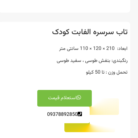
ب سرسره الفابت کودک
1 × 110 سانتی متر
بندی: بنفش طوسی ، سفید طوسی
وزن : تا 50 کیلو
استعلام قیمت
09378892850