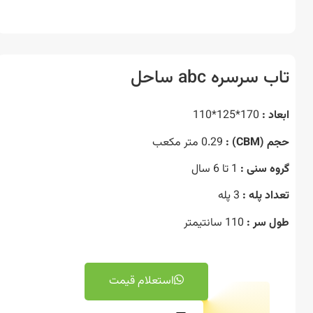
 سرسره abc ساحل
د :
170*125*110
CBM) :
0.29 متر مکعب
ه سنی :
1 تا 6 سال
د پله :
3 پله
 سر :
110 سانتیمتر
استعلام قیمت