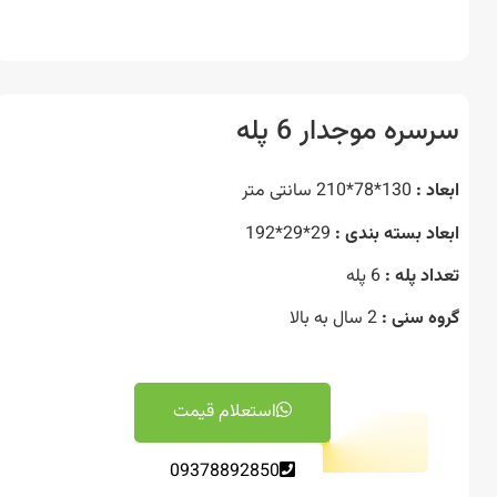
ره موجدار 6 پله
د :
130*78*210 سانتی متر
اد بسته بندی :
29*29*192
د پله :
6 پله
ه سنی :
2 سال به بالا
استعلام قیمت
09378892850