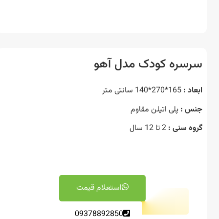
سره کودک مدل آهو
د :
165*270*140 سانتی متر
 :
پلی اتیلن مقاوم
ه سنی :
2 تا 12 سال
استعلام قیمت
09378892850