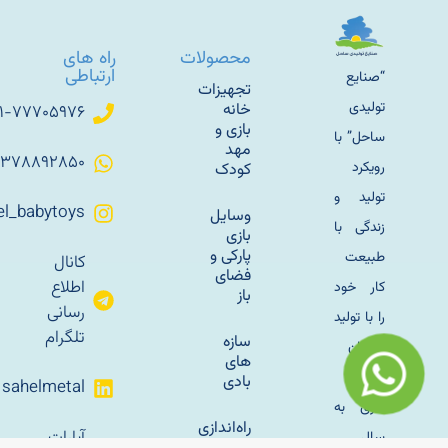
محصولات
راه های
ارتباطی
“صنایع
تجهیزات
تولیدی
خانه
۰۲۱-۷۷۷۰۵۹۷۶
بازی و
ساحل” با
مهد
۰۹۳۷۸۸۹۲۸۵۰
رویکرد
کودک
تولید و
Sahel_babytoys
وسایل
زندگی با
بازی
پارکی و
طبیعت
کانال
فضای
اطلاع
کار خود
باز
رسانی
را با تولید
تلگرام
سازه
مبلمان
های
باغی
بادی
sahelmetal
فلزی به
راه‌اندازی
آپارات
سال