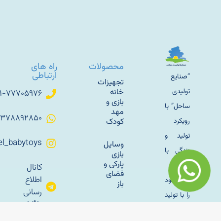
محصولات
راه های
ارتباطی
“صنایع
تجهیزات
تولیدی
خانه
۰۲۱-۷۷۷۰۵۹۷۶
بازی و
ساحل” با
مهد
۰۹۳۷۸۸۹۲۸۵۰
رویکرد
کودک
تولید و
Sahel_babytoys
وسایل
زندگی با
بازی
پارکی و
طبیعت
کانال
فضای
اطلاع
کار خود
باز
رسانی
را با تولید
تلگرام
سازه
مبلمان
های