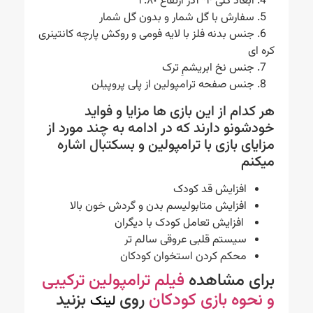
4. ابعاد کلی ۴*٢در ارتفاع ٢.٨٠
5. سفارش با گل شمار و بدون گل شمار
6. جنس بدنه فلز با لایه فومی و روکش پارچه کانتینری
کره ای
7. جنس نخ ابریشمِ ترک
8. جنس صفحه ترامپولین از پلی پروپیلن
هر کدام از این بازی ها مزایا و فواید
خودشونو دارند که در ادامه به چند مورد از
مزایای بازی با ترامپولین و بسکتبال اشاره
میکنم
افزایش قد کودک
افزایش متابولیسم بدن و گردش خون بالا
افزایش تعامل کودک با دیگران
سیستم قلبی عروقی سالم تر
محکم کردن استخوان کودکان
برای مشاهده
فیلم ترامپولین ترکیبی
و نحوه بازی کودکان
روی
بزنید
لینک