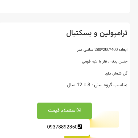
امپولین و بسکتبال
2 سانتی متر
بدنه : فلز با لایه فومی
مار: دارد
 گروه سنی : 3 تا 12 سال
استعلام قیمت
09378892850