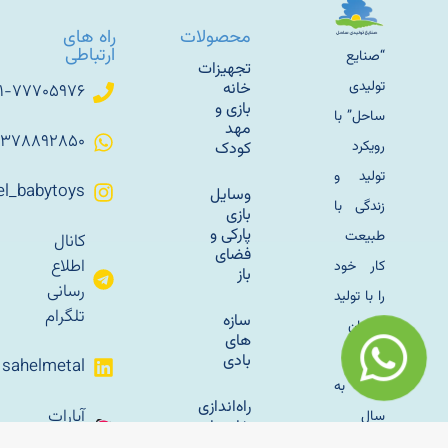
محصولات
راه های
ارتباطی
“صنایع
تجهیزات
تولیدی
خانه
۰۲۱-۷۷۷۰۵۹۷۶
بازی و
ساحل” با
مهد
۰۹۳۷۸۸۹۲۸۵۰
رویکرد
کودک
تولید و
Sahel_babytoys
وسایل
زندگی با
بازی
پارکی و
طبیعت
کانال
فضای
اطلاع
کار خود
باز
رسانی
را با تولید
تلگرام
سازه
مبلمان
های
باغی
بادی
sahelmetal
فلزی به
راه‌اندازی
آپارات
سال
خانه بازی
ساحل
کودک؛
1345 در