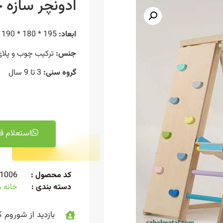
ادونچر سازه 
ابعاد:
195 * 180 * 190 سانتیمتر
جنس:
ترکیب چوب و پلای
گروه سنی:
3 تا 9 سال
استعلام ق
کد محصول :
1006
دسته بندی :
خانه 
بازدید از شوروم ک