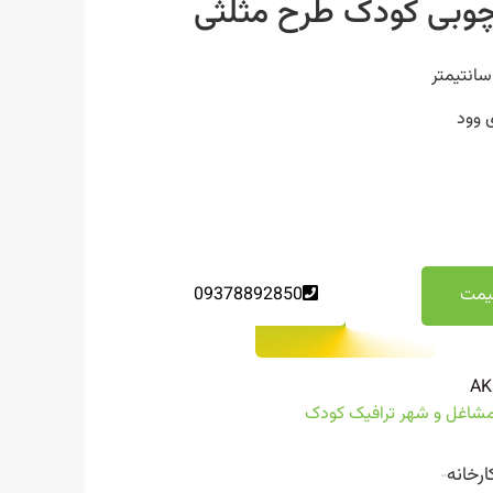
چوبی کودک طرح مثلثی
 وود
یمت
09378892850
AK
مشاغل و شهر ترافیک کودک
ارخانه