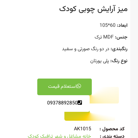
ز آرایش چوبی کودک
د:
60*105
س:
MDF ترک
بندی:
در دو رنگ صورتی و سفید
 رنگ:
پلی یورتان
استعلام قیمت
09378892850
 محصول :
AK1015
ته بندی :
خانه مشاغل و شهر ترافیک کودک