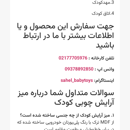
3.مهدکودک
4.اتاق کودک
جهت سفارش این محصول و یا
اطلاعات بیشتر با ما در ارتباط
باشید
تلفن کارخانه :
02177705976
واتس اپ :
09378892850
اینستاگرام:
sahel_babytoys
سوالات متداول شما درباره میز
آرایش چوبی کودک
۱. میز آرایش کودک از چه جنسی ساخته شده است؟
از MDF ترک با رنگ پلی‌یورتان خودرویی ساخته شده که
در برابر خط‌وخش و رطوبت مقاوم است.