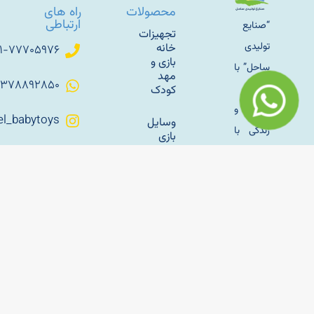
محصولات
راه های
ارتباطی
“صنایع
تجهیزات
تولیدی
خانه
۰۲۱-۷۷۷۰۵۹۷۶
بازی و
ساحل” با
مهد
۰۹۳۷۸۸۹۲۸۵۰
رویکرد
کودک
تولید و
Sahel_babytoys
وسایل
زندگی با
بازی
پارکی و
طبیعت
کانال
فضای
اطلاع
کار خود
باز
رسانی
را با تولید
تلگرام
سازه
مبلمان
های
باغی
بادی
sahelmetal
فلزی به
راه‌اندازی
آپارات
سال
خانه بازی
ساحل
کودک؛
1345 در
راهنمای