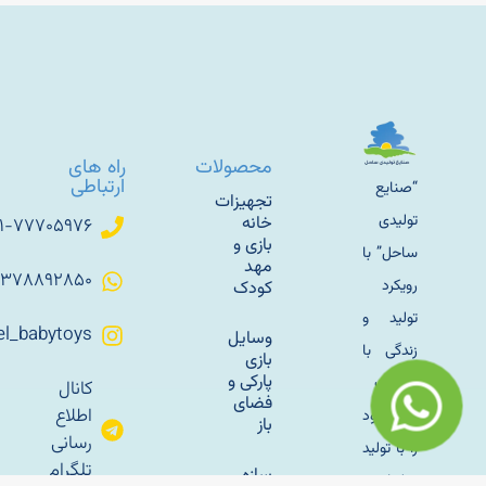
محصولات
راه های
ارتباطی
“صنایع
تجهیزات
تولیدی
خانه
۰۲۱-۷۷۷۰۵۹۷۶
بازی و
ساحل” با
مهد
۰۹۳۷۸۸۹۲۸۵۰
رویکرد
کودک
تولید و
Sahel_babytoys
وسایل
زندگی با
بازی
پارکی و
طبیعت
کانال
فضای
اطلاع
کار خود
باز
رسانی
را با تولید
تلگرام
سازه
مبلمان