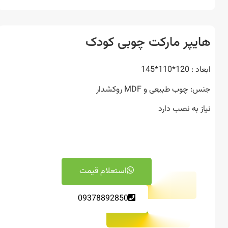
یپر مارکت چوبی کودک
12*110*145
 چوب طبیعی و MDF روکشدار
ز به نصب دارد
استعلام قیمت
09378892850