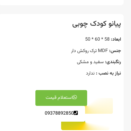
انو کودک چوبی
د:
58 * 60 * 50
س:
MDF ترک روکش دار
بندی:
سفید و مشکی
ز به نصب :
ندارد
استعلام قیمت
09378892850