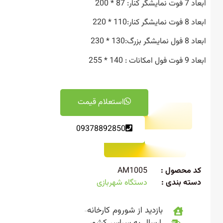
 کنار: 87 * 200
 کنار:110 * 220
 بزرگ:130 * 230
انات : 140 * 255
استعلام قیمت
09378892850
 محصول :
AM1005
ته بندی :
دستگاه شهربازی
بازدید از شوروم کارخانه