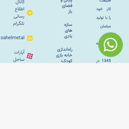
پارکی و
طبیعت
کانال
فضای
اطلاع
کار خود
باز
رسانی
را با تولید
تلگرام
سازه
مبلمان
های
باغی
بادی
sahelmetal
فلزی به
راه‌اندازی
آپارات
سال
خانه بازی
ساحل
کودک؛
1345 در
راهنمای
تهران اغاز
کامل
برای
کرد و با
شروع
وسایل
یک
کسب‌وکار
بازی
موفق
پارکی
کودک و
مبلمان