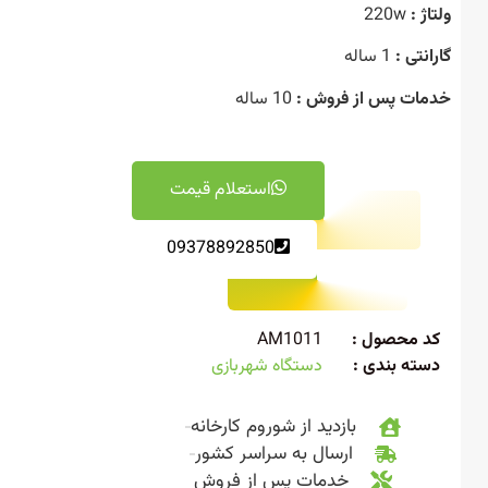
ژ :
220w
نتی :
1 ساله
ات پس از فروش :
10 ساله
استعلام قیمت
09378892850
 محصول :
AM1011
ته بندی :
دستگاه شهربازی
بازدید از شوروم کارخانه
ارسال به سراسر کشور
خدمات پس از فروش