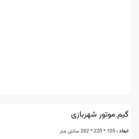
م موتور شهربازی
د :
105 * 220 * 202 سانتی متر