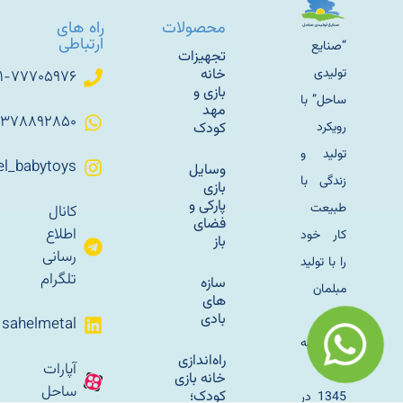
محصولات
راه های
ارتباطی
“صنایع
تجهیزات
تولیدی
خانه
۰۲۱-۷۷۷۰۵۹۷۶
بازی و
ساحل” با
مهد
۰۹۳۷۸۸۹۲۸۵۰
رویکرد
کودک
تولید و
Sahel_babytoys
وسایل
زندگی با
بازی
پارکی و
طبیعت
کانال
فضای
اطلاع
کار خود
باز
رسانی
را با تولید
تلگرام
سازه
مبلمان
های
باغی
بادی
sahelmetal
فلزی به
راه‌اندازی
آپارات
سال
خانه بازی
ساحل
کودک؛
1345 در