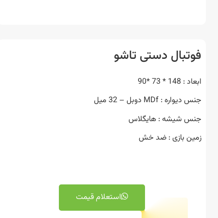
تبال دستی تاشو
14 * 73 *90
اره : MDf دوبل – 32 میل
 شیشه : هایگلاس
ن بازی : ضد خش
استعلام قیمت