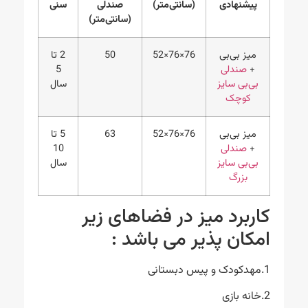
پیشنهادی
(سانتی‌متر)
صندلی
سنی
(سانتی‌متر)
میز بی‌بی
76×76×52
50
2 تا
+
صندلی
5
بی‌بی سایز
سال
کوچک
میز بی‌بی
76×76×52
63
5 تا
+
صندلی
10
بی‌بی سایز
سال
بزرگ
کاربرد میز در فضاهای زیر
امکان پذیر می باشد :
1.مهدکودک و پیس دبستانی
2.خانه بازی