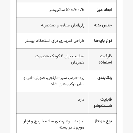
ابعاد میز
76×76×52 سانتی‌متر
جنس بدنه
پلی‌اتیلن مقاوم و ضدضربه
نوع پایه‌ها
طراحی ضربدری برای استحکام بیشتر
ظرفیت
مناسب برای ۴ کودک به‌صورت
استفاده
همزمان
رنگ‌بندی
زرد–قرمز، سبز–نارنجی، صورتی–آبی و
سایر ترکیب‌های شاد
قابلیت
دارد
شست‌وشو
نوع مونتاژ
نیاز به سرهم‌بندی ساده با پیچ و آچار
موجود در بسته