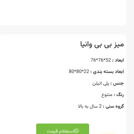
ز بی بی وانیا
د :
52*76*76
اد بسته بندی :
22*80*80
 :
پلی اتیلن
 :
متنوع
ه سنی :
2 سال به بالا
استعلام قیمت