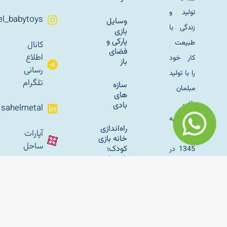
تولید و
Sahel_babytoys
وسایل
زندگی با
بازی
پارکی و
طبیعت
کانال
فضای
اطلاع
کار خود
باز
رسانی
را با تولید
تلگرام
سازه
مبلمان
های
باغی
بادی
sahelmetal
فلزی به
راه‌اندازی
آپارات
سال
خانه بازی
ساحل
کودک؛
1345 در
راهنمای
تهران اغاز
کامل
برای
کرد و با
شروع
وسایل
یک
کسب‌وکار
بازی
موفق
پارکی