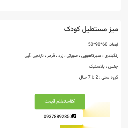
ز مستطیل کودک
6*90*50
ندی : سبزکاهویی ، صورتی ، زرد ، قرمز ، نارنجی ،آبی
 : پلاستیک
نی : 2 تا 7 سال
استعلام قیمت
09378892850