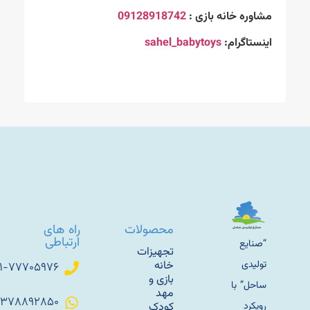
مشاوره خانه بازی :
09128918742
اینستاگرام:
sahel_babytoys
محصولات
راه های
ارتباطی
“صنایع
تجهیزات
تولیدی
خانه
۰۲۱-۷۷۷۰۵۹۷۶
بازی و
ساحل” با
مهد
۰۹۳۷۸۸۹۲۸۵۰
رویکرد
کودک