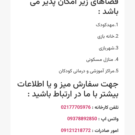
فضاهای زیر امکان پذیر می
باشد :
1.مهدکودک
2.خانه بازی
3.شهربازی
4. منازل مسکونی
5.مراکز آموزشی و درمانی کودکان
جهت سفارش میز و یا اطلاعات
بیشتر با ما در ارتباط باشید :
تلفن کارخانه :
02177705976
واتس اپ :
09378892850
امور صادرات :
09121218772