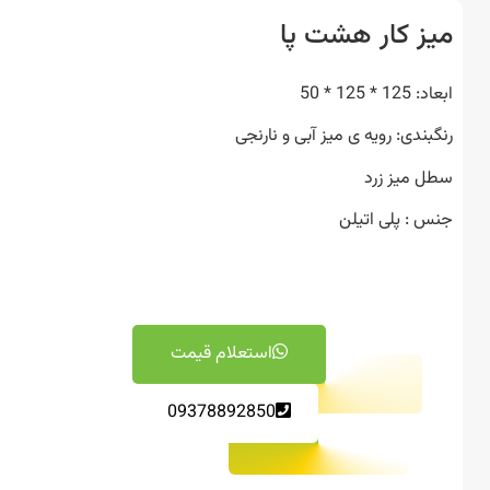
ز کار هشت پا
* 125 * 50
بندی: رویه ی میز آبی و نارنجی
 میز زرد
 : پلی اتیلن
استعلام قیمت
09378892850