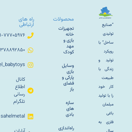
محصولات
راه های
ارتباطی
“صنایع
تجهیزات
تولیدی
خانه
۰۲۱-۷۷۷۰۵۹۷۶
بازی و
ساحل” با
مهد
۰۹۳۷۸۸۹۲۸۵۰
رویکرد
کودک
تولید و
Sahel_babytoys
وسایل
زندگی با
بازی
پارکی و
طبیعت
کانال
فضای
اطلاع
کار خود
باز
رسانی
را با تولید
تلگرام
سازه
مبلمان
های
باغی
بادی
sahelmetal
فلزی به
راه‌اندازی
آپارات
سال