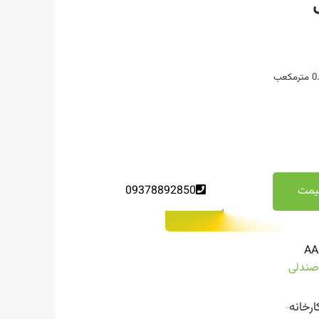
یمت
09378892850
AA
 صندلی
ارخانه