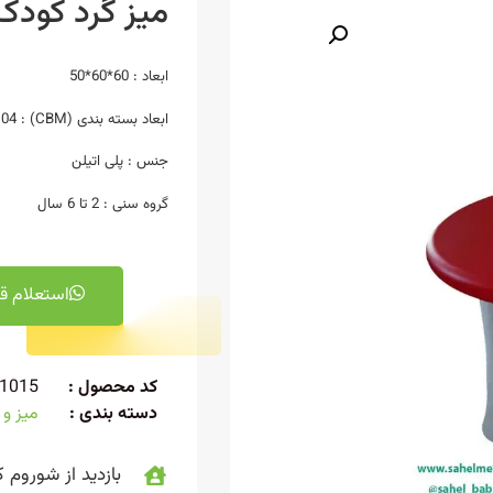
میز گرد کودک
ابعاد : 60*60*50
ابعاد بسته بندی (CBM) : 0.04 مترمکعب
جنس : پلی اتیلن
گروه سنی : 2 تا 6 سال
استعلام ق
کد محصول :
1015
دسته بندی :
میز و
بازدید از شوروم ک