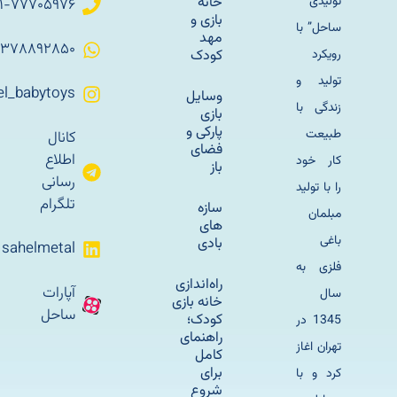
تولیدی
خانه
۰۲۱-۷۷۷۰۵۹۷۶
بازی و
ساحل” با
مهد
۰۹۳۷۸۸۹۲۸۵۰
رویکرد
کودک
تولید و
Sahel_babytoys
وسایل
زندگی با
بازی
پارکی و
طبیعت
کانال
فضای
اطلاع
کار خود
باز
رسانی
را با تولید
تلگرام
سازه
مبلمان
های
باغی
بادی
sahelmetal
فلزی به
راه‌اندازی
آپارات
سال
خانه بازی
ساحل
کودک؛
1345 در
راهنمای
تهران اغاز
کامل
برای
کرد و با
شروع