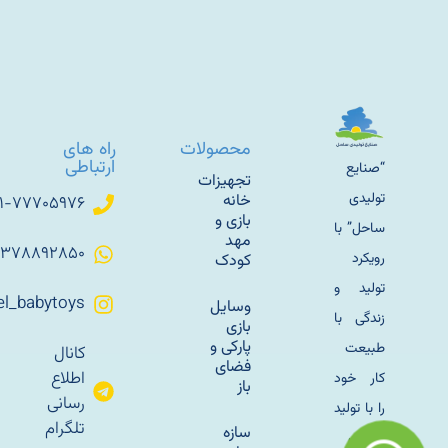
محصولات
راه های
ارتباطی
“صنایع
تجهیزات
تولیدی
خانه
۰۲۱-۷۷۷۰۵۹۷۶
بازی و
ساحل” با
مهد
۰۹۳۷۸۸۹۲۸۵۰
رویکرد
کودک
تولید و
Sahel_babytoys
وسایل
زندگی با
بازی
پارکی و
طبیعت
کانال
فضای
اطلاع
کار خود
باز
رسانی
را با تولید
تلگرام
سازه
مبلمان