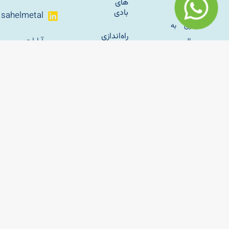
های
باغی
بادی
sahelmetal
فلزی به
راه‌اندازی
آپارات
سال
خانه بازی
ساحل
کودک؛
1345 در
راهنمای
تهران اغاز
کامل
برای
کرد و با
شروع
وسایل
یک
کسب‌وکار
بازی
موفق
پارکی
کودک و
مبلمان
شهری ان
را
گسترش
داد.