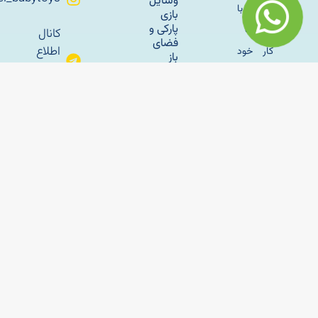
وسایل
زندگی با
بازی
پارکی و
طبیعت
کانال
فضای
اطلاع
کار خود
باز
رسانی
را با تولید
تلگرام
سازه
مبلمان
های
باغی
بادی
sahelmetal
فلزی به
راه‌اندازی
آپارات
سال
خانه بازی
ساحل
کودک؛
1345 در
راهنمای
تهران اغاز
کامل
برای
کرد و با
شروع
وسایل
یک
کسب‌وکار
بازی
موفق
پارکی
کودک و