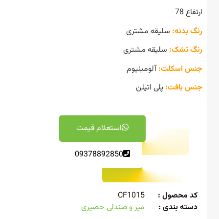
ع 78
 بدنه:
سلیقه مشتری
 تشک:
سلیقه مشتری
 اسکلت:
آلومینیوم
 بافت:
پلی اتیلن
استعلام قیمت
09378892850
 محصول :
CF1015
ته بندی :
میز و صندلی حصیری