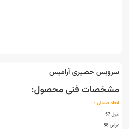
ویس حصیری آرامیس
خصات فنی محصول:
اد صندلی :
57
 58