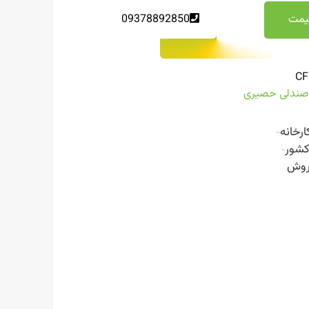
یمت
09378892850
CF
 صندلی حصیری
ارخانه
کشور
روش