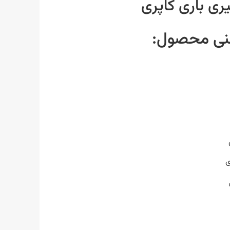
 باری کاپری
ی محصول:
ی