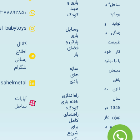
بازی و
ساحل” با
مهد
۰۹۳۷۸۸۹۲۸۵۰
رویکرد
کودک
تولید و
Sahel_babytoys
وسایل
زندگی با
بازی
پارکی و
طبیعت
کانال
فضای
اطلاع
کار خود
باز
رسانی
را با تولید
تلگرام
سازه
مبلمان
های
باغی
بادی
sahelmetal
فلزی به
راه‌اندازی
آپارات
سال
خانه بازی
ساحل
کودک؛
1345 در
راهنمای
تهران اغاز
کامل
برای
کرد و با
شروع
وسایل
یک