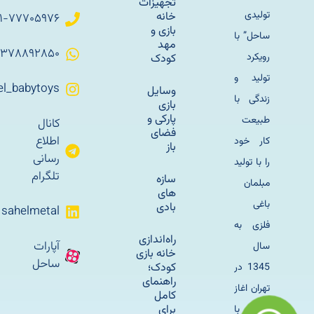
تجهیزات
تولیدی
خانه
۰۲۱-۷۷۷۰۵۹۷۶
بازی و
ساحل” با
مهد
۰۹۳۷۸۸۹۲۸۵۰
رویکرد
کودک
تولید و
Sahel_babytoys
وسایل
زندگی با
بازی
پارکی و
طبیعت
کانال
فضای
اطلاع
کار خود
باز
رسانی
را با تولید
تلگرام
سازه
مبلمان
های
باغی
بادی
sahelmetal
فلزی به
راه‌اندازی
آپارات
سال
خانه بازی
ساحل
کودک؛
1345 در
راهنمای
تهران اغاز
کامل
برای
کرد و با