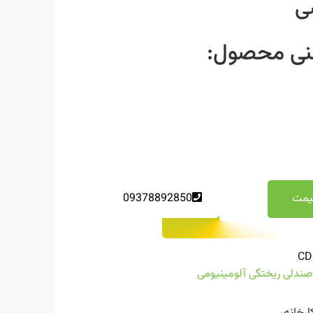
ی
ی محصول:
یمت
09378892850
CD
صندلی ریختگی آلومینیومی
ارخانه