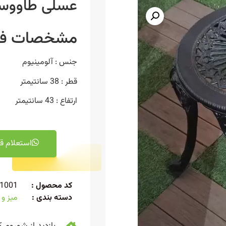
عسلی طاووس
مشخصات فن
جنس : آلومینیوم
قطر : 38 سانتیمتر
ارتفاع : 43 سانتیمتر
استعلام ق
کد محصول :
1001
دسته بندی :
میز و 
بازدید از شوروم ک