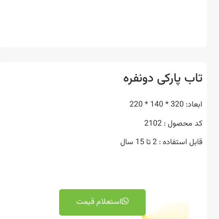
ب پارکی دونفره
* 140 * 220
حصول : 2102
ستفاده : 2 تا 15 سال
استعلام قیمت