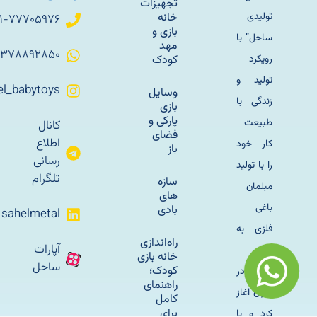
تجهیزات
تولیدی
خانه
۰۲۱-۷۷۷۰۵۹۷۶
بازی و
ساحل” با
مهد
۰۹۳۷۸۸۹۲۸۵۰
رویکرد
کودک
تولید و
Sahel_babytoys
وسایل
زندگی با
بازی
پارکی و
طبیعت
کانال
فضای
اطلاع
کار خود
باز
رسانی
را با تولید
تلگرام
سازه
مبلمان
های
باغی
بادی
sahelmetal
فلزی به
راه‌اندازی
آپارات
سال
خانه بازی
ساحل
کودک؛
1345 در
راهنمای
تهران اغاز
کامل
برای
کرد و با