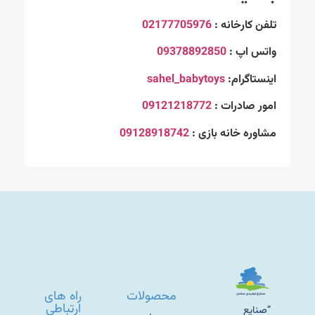
تلفن کارخانه :
02177705976
واتس اپ :
09378892850
اینستاگرام:
sahel_babytoys
امور صادرات :
09121218772
مشاوره خانه بازی :
09128918742
محصولات
راه های
ارتباطی
“صنایع