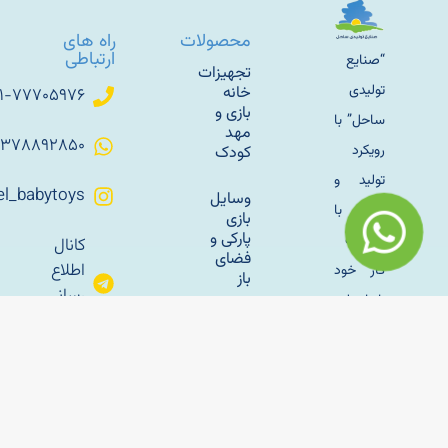
محصولات
راه های
ارتباطی
“صنایع
تجهیزات
تولیدی
خانه
۰۲۱-۷۷۷۰۵۹۷۶
بازی و
ساحل” با
مهد
۰۹۳۷۸۸۹۲۸۵۰
رویکرد
کودک
تولید و
Sahel_babytoys
وسایل
زندگی با
بازی
پارکی و
طبیعت
کانال
فضای
اطلاع
کار خود
باز
رسانی
را با تولید
تلگرام
سازه
مبلمان
های
باغی
بادی
sahelmetal
فلزی به
راه‌اندازی
آپارات
سال
خانه بازی
ساحل