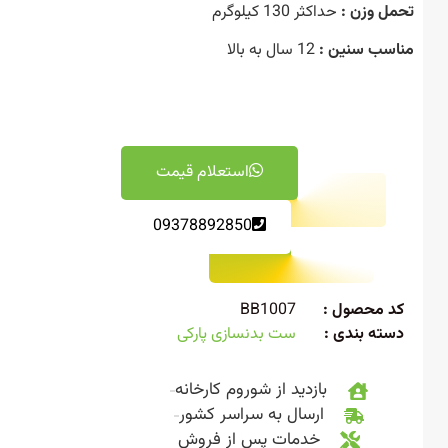
ل وزن :
حداکثر 130 کیلوگرم
سب سنین :
12 سال به بالا
استعلام قیمت
09378892850
 محصول :
BB1007
ته بندی :
ست بدنسازی پارکی
بازدید از شوروم کارخانه
ارسال به سراسر کشور
خدمات پس از فروش