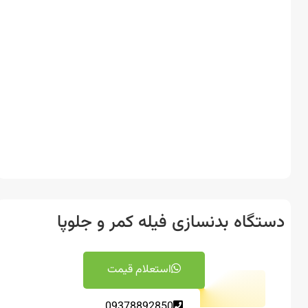
تگاه بدنسازی فیله کمر و جلوپا
استعلام قیمت
09378892850