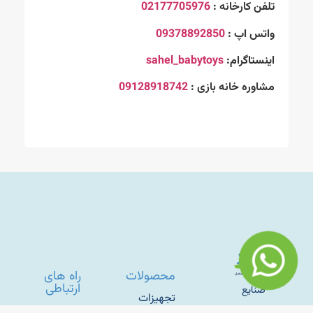
تلفن کارخانه :
02177705976
واتس اپ :
09378892850
اینستاگرام:
sahel_babytoys
مشاوره خانه بازی :
09128918742
محصولات
راه های
ارتباطی
“صنایع
تجهیزات
تولیدی
خانه